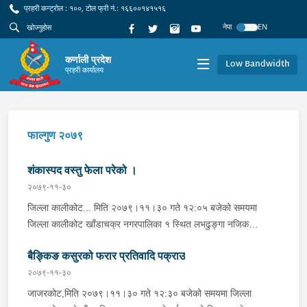
प्रहरी कन्ट्रोल : १००, टोल फ्री नं.: १६६००१४१५१६
नेपा
EN
कर्णाली प्रदेश
Low Bandwidth
प्रहरी कार्यालय
फाल्गुण २०७९
शंकास्पद वस्तु फेला परेको ।
२०७९-११-३०
जिल्ला कालीकोट... मिति २०७९।११।३० गते १२:०५ बजेको समयमा
जिल्ला कालीकोट खाँडाचक्र नगरपालिका १ स्थित लभढुङ्गा नजिक
खानेपानीको पाईप बिछ्याउनको लागी लिग खन्ने क्रममा जमिनमुनि विद्युतिय
बैङ्किङ कसुरको फरार प्रतिवादि पक्राउ
तार जोडीएको प्‍लाष्टिकले बेरिएको अवस्थामा शंकास्पद वस्तु फेला परेको र पुनः
माटोले छोपि राखेको भनि जंग बहादुर शाहिले जानकारी गराए पश्‍चात आर्मीको
२०७९-११-३०
टोलीसंग समन्वय गरी ५ जनाको प्रहरी टोली खटिएको छ ।
जाजरकोट,मिति २०७९।११।३० गते १२:३० बजेको समयमा जिल्ला