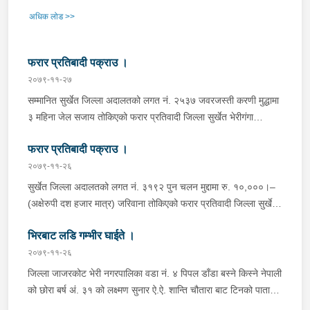
अधिक लोड >>
फरार प्रतिबादी पक्राउ ।
२०७९-११-२७
सम्मानित सुर्खेत जिल्ला अदालतको लगत नं. २५३७ जवरजस्ती करणी मुद्धामा
३ महिना जेल सजाय तोकिएको फरार प्रतिवादी जिल्ला सुर्खेत भेरीगंगा
नगरपालिका वडा नं. १ अमिलावारी बस्ने बर्ष १६ को सन्तोष रामजाली लाई
फरार प्रतिबादी पक्राउ ।
सादा पोसाकमा खटिएका प्रहरी टोलिले ऐ.ऐ. २ स्थित सप्तरीबाट नियन्त्रणमा
लिई फैसला कार्यान्वयनको लागि सम्मानित जिल्ला अदालत सुर्खेतमा बुझाईएको
२०७९-११-२६
।
सुर्खेत जिल्ला अदालतको लगत नं. ३१९२ पुन चलन मुद्दामा रु. १०,०००।–
(अक्षेरुपी दश हजार मात्र) जरिवाना तोकिएको फरार प्रतिवादी जिल्ला सुर्खेत
बराहताल गाँउपालिका वडा नं. ७ बस्ने वर्ष ६८ को ठग बहादुर विश्वकर्मालाई
भिरबाट लडि गम्भीर घाईते ।
यस चौकी बाट खटिएको प्रहरी टोलीले निजको घर बाट पक्राउ गरी फैसला
कार्यवन्यनको लागि सम्मानित सुर्खेत जिल्ला अदालत सुर्खेतमा बुझाएको ।
२०७९-११-२६
जिल्ला जाजरकोट भेरी नगरपालिका वडा नं. ४ पिपल डाँडा बस्ने किस्ने नेपाली
को छोरा बर्ष अं. ३१ को लक्ष्मण सुनार ऐ.ऐ. शान्ति चौतारा बाट टिनको पाता
बोकी आफ्नो घर तर्फ जादै गर्दा घर नजिकै बाटो बाट अं.२० मिटर तल खसेको