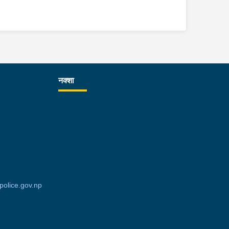
नक्शा
olice.gov.np