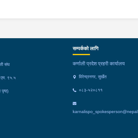
सम्पर्कको लागि
कर्णाली प्रदेश प्रहरी कार्यालय
मती संघ
विरेन्द्रनगर, सुर्खेत
फ.एम. ९५.५
०८३-५२०८११
 पृष्ठ)
karnalispo_spokesperson@nepalp