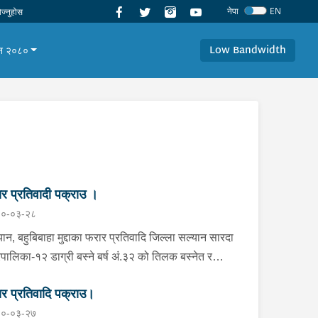
नेपा
EN
Low Bandwidth
यान २०८०
र प्रतिवादी पक्राउ ।
०-०३-२८
यान, बहुबिबाहा मुद्दाका फरार प्रतिवादि जिल्ला सल्यान सारदा
पालिका-१२ डाग्री बस्ने बर्ष अं.३२ को तिलक बस्नेत र
को श्रीमति ऐ.१० पैयाखर्क बस्ने बर्ष अं.३३ की अनिता
र प्रतिवादि पक्राउ।
उनेलाई ईलाका प्रहरी कार्यालय तुलसिपुर दाङ संग समन्वय
०-०३-२७
 जिल्ला दाङ तुलसीपुर उपमहानगरपालिका-६ गाईडारमा