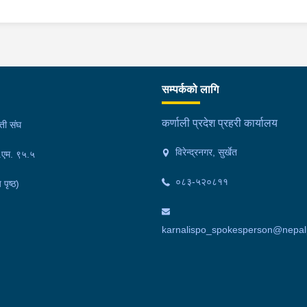
न के.सी.।३)ऐ.ऐ. बस्ने बर्ष ३२ को
सम्पर्कको लागि
कर्णाली प्रदेश प्रहरी कार्यालय
मती संघ
विरेन्द्रनगर, सुर्खेत
फ.एम. ९५.५
०८३-५२०८११
 पृष्ठ)
karnalispo_spokesperson@nepalp