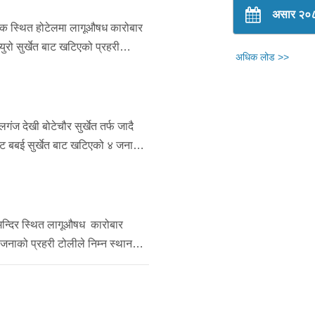
असार २०
ी चोक स्थित होटेलमा लागूऔषध कारोबार
ुरो सुर्खेत बाट खटिएको प्रहरी
अधिक लोड >>
ई नापतौल नगरेको ४ पुडिया लागूऔषध
रणमा लिई अवश्यक अनुसन्धानको लागि
लगंज देखी बोटेचौर सुर्खेत तर्फ जादै
्ट बबई सुर्खेत बाट खटिएको ४ जनाको
ल्य रु १६००० बराबरको २ क्विनटल चिनि
व्य तर्फ छाडिएको ।
्ण मन्दिर स्थित लागूऔषध कारोबार
जनाको प्रहरी टोलीले निम्न स्थान
र्दा शुद्द २८० मिलिग्राम) रहेको
 नियन्त्रणमा लिई आवश्यक
ाएको ।१)जिल्ला सुर्खेत वी.न.पा. ५