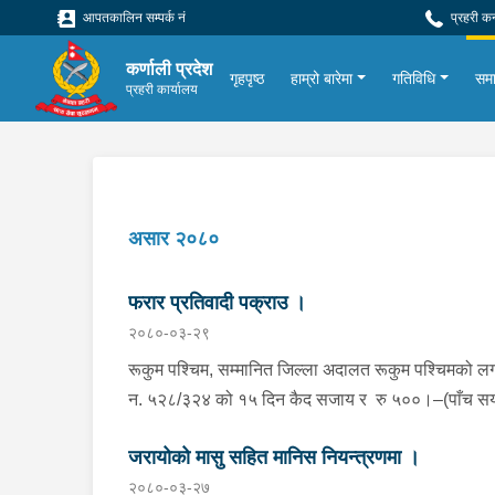
आपतकालिन सम्पर्क नं
प्रहरी क
कर्णाली प्रदेश
गृहपृष्ठ
हाम्रो बारेमा
गतिविधि
सम
प्रहरी कार्यालय
असार २०८०
फरार प्रतिवादी पक्राउ ।
२०८०-०३-२९
रूकुम पश्चिम, सम्मानित जिल्ला अदालत रूकुम पश्चिमको ल
न. ५२८/३२४ को १५ दिन कैद सजाय र रु ५००।–(पाँच सय
जरिवाना तोकिएको विवाह बदर मुद्दाको फरार प्रतिवादी जिल्ल
जरायोको मासु सहित मानिस नियन्त्रणमा ।
रुकुम पश्चिम बाँफिकोट गाउँपालिका-२ बस्ने अं. बर्ष ४२ को र
२०८०-०३-२७
दमाई भन्ने राजु परियारलाई पक्राउ गरी निज लाई सम्मानित