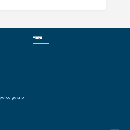
नक्शा
olice.gov.np