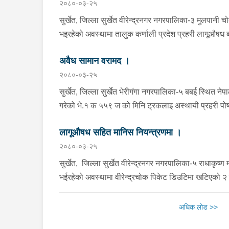
२०८०-०३-२५
सुर्खेत, जिल्ला सुर्खेत वीरेन्द्रनगर नगरपालिका-३ मुलपान
भइरहेको अवस्थामा तालुक कर्णाली प्रदेश प्रहरी लागूऔषध ब्य
टोलिले ऐ.ऐ बस्ने वर्ष अन्दाजी २६ को बल बहादुर भारतीला
अवैध सामान वरामद ।
ब्राउन सुगर जस्तो देखिने खैरो धुलो पदार्थ सहित नियन्त्
२०८०-०३-२५
जिल्ला प्रहरी कार्यालय सुर्खेत मा ल्याई राखिएको ।
सुर्खेत, जिल्ला सुर्खेत भेरीगंगा नगरपालिका-५ बबई स्थित नेपा
गरेको भे.१ क ५५९ ज को मिनि ट्रकलाइ अस्थायी प्रहरी पोष
प्रहरी टोलीले चेकजाँच गर्दा कुनै पनि बिल नभएको, अं. मु
लागूऔषध सहित मानिस नियन्त्रणमा ।
बरामद गरि अस्थायी प्रहरी पोष्ट बबईमा राखिएको,गाडि गन्त
२०८०-०३-२५
सुर्खेत, जिल्ला सुर्खेत वीरेन्द्रनगर नगरपालिका-५ राधाकृष
भईरहेको अवस्थामा वीरेन्द्रचोक पिकेट डिउटिमा खटिएको २ 
बस्ने निम्न ब्यक्तिहरुलाई नापतौल नगरेको ५ पुडिया( नापतौल ग
लागूऔषध ब्राउन सुगर जस्तो देखिने खैरो धुलो पदार्थ सहित
अधिक लोड >>
अनुसन्धानको लागी तालुक जिल्ला प्रहरी कार्यालय सुर्खेत पठ