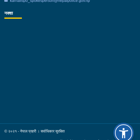
karnalispo_spokesperson@nepalpolice.gov.np
नक्शा
© २०२१ - नेपाल प्रहरी । सर्वाधिकार सुरक्षित