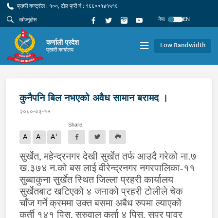
प्रहरी कन्ट्रोल : १००, टोल फ्री नं.: १६६००१४१५१६
नेपा
EN
कर्णाली प्रदेश
Low Bandwidth
प्रहरी कार्यालय
कुनैपनि बिल नभएको अवैध सामान बरामद ।
२०८०-०३-१५
Share
-
+
A
A
A
सुर्खेत, महेन्द्रनगर देखी सुर्खेत तर्फ आउदै गरेको ना.७
ख.३७४ न.को बस लाई वीरेन्द्रनगर नगरपालिका-११
सुब्बाकुना सुर्खेत स्थित जिल्ला प्रहरी कार्यालय
सुर्खेतबाट खटिएको ४ जनाको प्रहरी टोलीले चेक
चाँज गर्ने क्रममा उक्त बसमा अबैध रुपमा ल्याएको
कुर्ती १४१ पिस, सुरुवाल कुर्ता ४ पिस
,
सुपर पावर