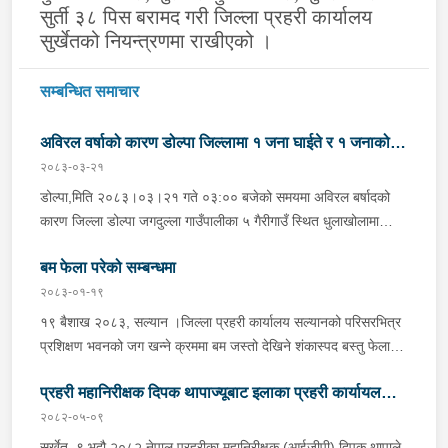
सुर्ती ३८ पिस बरामद गरी जिल्ला प्रहरी कार्यालय
सुर्खेतको नियन्त्रणमा राखीएको ।
सम्बन्धित समाचार
अविरल वर्षाको कारण डोल्पा जिल्लामा १ जना घाईते र १ जनाको
२०८३-०३-२१
मृत्यु
डोल्पा,मिति २०८३।०३।२१ गते ०३:०० बजेको समयमा अविरल बर्षादको
कारण जिल्ला डोल्पा जगदुल्ला गाउँपालीका ५ गैरीगाउँ स्थित धुलाखोलामा
हिलोमाटो सहितको बाढी आएको भन्ने खबर प्राप्त हुना साथ प्रहरी चौकी
बम फेला परेको सम्बन्धमा
माझगाउ डोल्पाबाट प्र.स.नि. रघुनाथ पाण्डेको कमाण्डमा ५ जनाको टोली
खटिगई स्थानिय र प्रहरीको सहयोगमा उक्त स्थान बस्ने लाक्षिमाने बि.क.को
२०८३-०१-१९
छोरी बर्ष अन्दाजी ५५/५६ कि आनन्दा बि.क. (अविवाहित, बोल्न नसक्ने)
१९ बैशाख २०८३, सल्यान ।जिल्ला प्रहरी कार्यालय सल्यानको परिसरभित्र
सुतिरहेको अबस्थामा पुरिएको र निज आनन्दी बि.क.लाई उद्धार गरी उपचारको
प्रशिक्षण भवनको जग खन्ने क्रममा बम जस्तो देखिने शंकास्पद बस्तु फेला
लागि स्वास्थ्य चौकी तर्फ लैजाने क्रममा मृत्यु भएको । र उक्त घटना स्थलमा
पारे पश्चात नेपाली सेनाको बम डिटेक्टर तथा डिस्पोजल टोलीलाई बोलाई
जि.प्र.का. डोल्पाबाट प्र.नि. पदम रावलको कमाण्डमा SOCO सहित ५
प्रहरी महानिरीक्षक दिपक थापाज्यूबाट इलाका प्रहरी कार्यायल
माईन डिटेक्टर मेशिनबाट उक्त स्थान तथा वरपर चेकजाँच गर्दा सकेट बम
जनाको टोली, इ.प्र.का. काईगाउ डोल्पाबाट प्र.ना.नि. मन ब. थापाको
थान-८२, सुतली बम थान-३, बोतल बम थान-१, Explosive- ५०० ग्राम,
२०८२-०५-०९
छिन्चु, सुर्खेतको परिसरमा नवनिर्मित महिला बालबालिका तथा ज्येष्ठ
कमाण्डमा ७ जना र अ.प्र.पो. हुरिकोट डोल्पाबाट प्र.ब.ह. नवराज खड्काको
Radio IEDs थान- ७, फायरिङ केवल १० मिटर र बम बनाउन प्रयोग गरिने
नागरिक सेवा केन्द्रको कार्यालय भवन उद्घाटन ।
सुर्खेत, ९ भदौ,२०८२ नेपाल प्रहरीका महानिरीक्षक (आईजीपी) दिपक थापाले