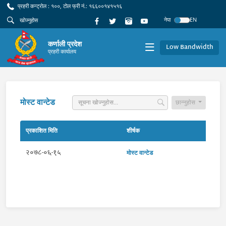
प्रहरी कन्ट्रोल : १००, टोल फ्री नं.: १६६००१४१५१६
नेपा
EN
कर्णाली प्रदेश
Low Bandwidth
प्रहरी कार्यालय
मोस्ट वान्टेड
छान्नुहोस
प्रकाशित मिति
शीर्षक
२०७८-०६-१५
मोस्ट वान्टेड