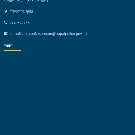
कर्णाली प्रदेश प्रहरी कार्यालय
विरेन्द्रनगर, सुर्खेत
०८३-५२०८११
karnalispo_spokesperson@nepalpolice.gov.np
नक्शा