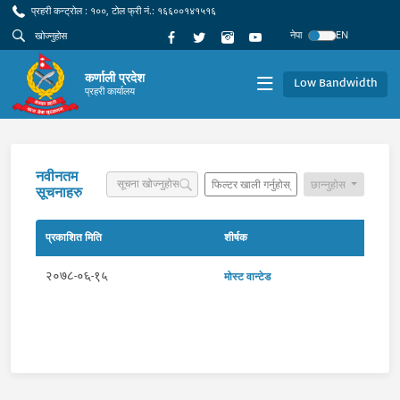
प्रहरी कन्ट्रोल : १००, टोल फ्री नं.: १६६००१४१५१६
नेपा
EN
कर्णाली प्रदेश
Low Bandwidth
प्रहरी कार्यालय
नवीनतम
फिल्टर खाली गर्नुहोस्
छान्नुहोस
सूचनाहरु
प्रकाशित मिति
शीर्षक
२०७८-०६-१५
मोस्ट वान्टेड