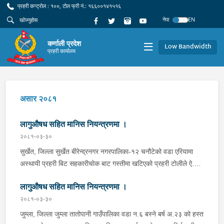
प्रहरी कन्ट्रोल : १००, टोल फ्री नं.: १६६००१४१५१६
नेपा
EN
कर्णाली प्रदेश
Low Bandwidth
प्रहरी कार्यालय
असार २०८१
लागुऔषध सहित मानिस नियन्त्रणमा ।
२०८१-०३-३०
सुर्खेत, जिल्ला सुर्खेत बीरेन्द्रनगर नगरपालिका-१२ चनौटेको वडा एरियामा
अस्थायी प्रहरी बिट सहकारीचोक बाट गस्तीमा खटिएको प्रहरी टोलीले ऐ.
स्थित रोकी राखेको भे १ ह ३२८६ न. को अटोलाई चेकजाच गर्ने क्रममा सोही
लागुऔषध सहित मानिस नियन्त्रणमा ।
अटोमा सवार बीरेन्द्रनगर नगरपालिका-५ बस्ने बर्ष ३१ को सुरज न्यौपानेको
साथबाट लागुऔषध ब्राउनसुगर जस्तो देखिने नापतौल नगरेको १३ पुडिया
२०८१-०३-३०
(नापतौल गर्दा १ ग्राम) धुलो पदार्थ सहित निज सुरज न्यौपाने र उक्त अटोलाई
जुम्ला, जिल्ला जुम्ला तातोपानी गाउँपालिका वडा न.६ बस्ने बर्ष अ.२३ को हस्त
नियन्त्रणमा लिई थप अनुसन्धान भईरहेको ।