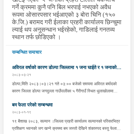
गर्ने क्रममा कुनै पनि बिल भरपाई नभएको अवैध
रूपमा ओसारपसार भईआएको ३ बोरा चिनि (१५०
के.जि.) बरामद गरी ईलाका प्रहरी कार्यालय छिन्चुमा
ल्याई थप अनुसन्धान भईरहेको, गाडिलाई गनतव्य
स्थान तर्फ छोडिएको ।
सम्बन्धित समाचार
अविरल वर्षाको कारण डोल्पा जिल्लामा १ जना घाईते र १ जनाको
२०८३-०३-२१
मृत्यु
डोल्पा,मिति २०८३।०३।२१ गते ०३:०० बजेको समयमा अविरल बर्षादको
कारण जिल्ला डोल्पा जगदुल्ला गाउँपालीका ५ गैरीगाउँ स्थित धुलाखोलामा
हिलोमाटो सहितको बाढी आएको भन्ने खबर प्राप्त हुना साथ प्रहरी चौकी
बम फेला परेको सम्बन्धमा
माझगाउ डोल्पाबाट प्र.स.नि. रघुनाथ पाण्डेको कमाण्डमा ५ जनाको टोली
खटिगई स्थानिय र प्रहरीको सहयोगमा उक्त स्थान बस्ने लाक्षिमाने बि.क.को
२०८३-०१-१९
छोरी बर्ष अन्दाजी ५५/५६ कि आनन्दा बि.क. (अविवाहित, बोल्न नसक्ने)
१९ बैशाख २०८३, सल्यान ।जिल्ला प्रहरी कार्यालय सल्यानको परिसरभित्र
सुतिरहेको अबस्थामा पुरिएको र निज आनन्दी बि.क.लाई उद्धार गरी उपचारको
प्रशिक्षण भवनको जग खन्ने क्रममा बम जस्तो देखिने शंकास्पद बस्तु फेला
लागि स्वास्थ्य चौकी तर्फ लैजाने क्रममा मृत्यु भएको । र उक्त घटना स्थलमा