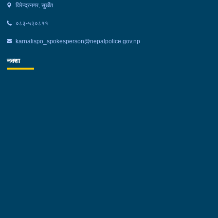
जवानहरूको उपस्थिति रहेको थियो ।
विरेन्द्रनगर, सुर्खेत
०८३-५२०८११
karnalispo_spokesperson@nepalpolice.gov.np
नक्शा