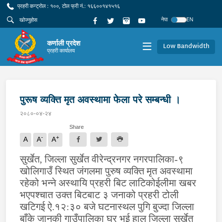
प्रहरी कन्ट्रोल : १००, टोल फ्री नं.: १६६००१४१५१६
नेपा
EN
कर्णाली प्रदेश
Low Bandwidth
प्रहरी कार्यालय
पुरूष व्यक्ति मृत अवस्थामा फेला परे सम्बन्धी ।
२०८०-०४-२४
Share
-
+
A
A
A
सुर्खेत, जिल्ला सुर्खेत वीरेन्द्रनगर नगरपालिका-९
खोलिगाउँ स्थित जंगलमा पुरुष व्यक्ति मृत अवस्थामा
रहेको भन्ने अस्थायि प्रहरी बिट लाटिकोईलीमा खबर
भएपश्चात उक्त बिटबाट ३ जनाको प्रहरी टोली
खटिगई ऐ.१२:३० बजे घटनास्थल पुगि बुज्दा जिल्ला
बाँके जानकी गाउँपालिका घर भई हाल जिल्ला सुर्खेत