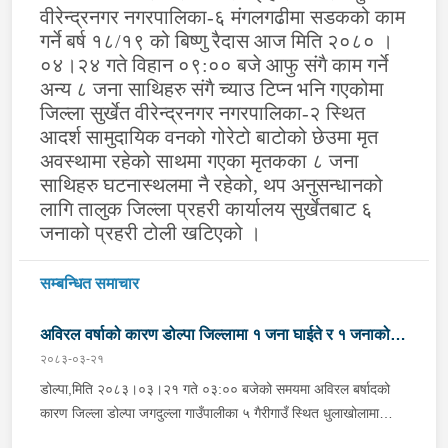
वीरेन्द्रनगर नगरपालिका-६ मंगलगढीमा सडकको काम
गर्ने बर्ष १८/१९ को बिष्णु रैदास आज मिति २०८० ।
०४।२४ गते विहान ०९:०० बजे आफु संगै काम गर्ने
अन्य ८ जना साथिहरु संगै च्याउ टिप्न भनि गएकोमा
जिल्ला सुर्खेत वीरेन्द्रनगर नगरपालिका-२ स्थित
आदर्श सामुदायिक वनको गोरेटो बाटोको छेउमा मृत
अवस्थामा रहेको साथमा गएका मृतकका ८ जना
साथिहरु घटनास्थलमा नै रहेको
,
थप अनुसन्धानको
लागि तालुक जिल्ला प्रहरी कार्यालय सुर्खेतबाट ६
जनाको प्रहरी टोली खटिएको ।
सम्बन्धित समाचार
अविरल वर्षाको कारण डोल्पा जिल्लामा १ जना घाईते र १ जनाको
२०८३-०३-२१
मृत्यु
डोल्पा,मिति २०८३।०३।२१ गते ०३:०० बजेको समयमा अविरल बर्षादको
कारण जिल्ला डोल्पा जगदुल्ला गाउँपालीका ५ गैरीगाउँ स्थित धुलाखोलामा
हिलोमाटो सहितको बाढी आएको भन्ने खबर प्राप्त हुना साथ प्रहरी चौकी