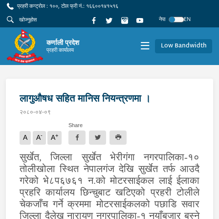
प्रहरी कन्ट्रोल : १००, टोल फ्री नं.: १६६००१४१५१६
नेपा
EN
कर्णाली प्रदेश
Low Bandwidth
प्रहरी कार्यालय
लागुऔषध सहित मानिस नियन्त्रणमा ।
२०८०-०४-०९
Share
-
+
A
A
A
सुर्खेत, जिल्ला सुर्खेत भेरीगंगा नगरपालिका-१०
तोलीखोला स्थित नेपालगंज देखि सुर्खेत तर्फ आउदै
गरेको भे८प६७६१ न.को मोटरसाईकल लाई ईलाका
प्रहरि कार्यालय छिन्चुबाट खटिएको प्रहरी टोलीले
चेकजाँच गर्ने क्रममा मोटरसाईकलको पछाडि सवार
जिल्ला दैलेख नारायण नगरपालिका-१ नयाँबजार बस्ने