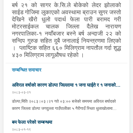
बर्ष २१ को सागर के.सि.ले बोकेको लेदर झोलाको
साईड गोजिमा लुकाएको अवस्थामा ब्राउन सुगर जस्तो
देखिने खैरो धुलो पदार्थ फेला पारी बरामद गरी
मोटरसाईकल चालक जिल्ला दैलेख नारायण
नगरपालिका-१ नयाँबजार बस्ने बर्ष अन्दाजी २२ को
सन्दिप गुरुङ सहित दुबै जनालाई नियन्त्रणमा लिएको
। प्लाष्टिक सहित ६६० मिलिग्राम नापतौल गर्दा शुद्ध
४३० मिलिग्राम लागूऔषध रहेको ।
सम्बन्धित समाचार
अविरल वर्षाको कारण डोल्पा जिल्लामा १ जना घाईते र १ जनाको
२०८३-०३-२१
मृत्यु
डोल्पा,मिति २०८३।०३।२१ गते ०३:०० बजेको समयमा अविरल बर्षादको
कारण जिल्ला डोल्पा जगदुल्ला गाउँपालीका ५ गैरीगाउँ स्थित धुलाखोलामा
हिलोमाटो सहितको बाढी आएको भन्ने खबर प्राप्त हुना साथ प्रहरी चौकी
बम फेला परेको सम्बन्धमा
माझगाउ डोल्पाबाट प्र.स.नि. रघुनाथ पाण्डेको कमाण्डमा ५ जनाको टोली
खटिगई स्थानिय र प्रहरीको सहयोगमा उक्त स्थान बस्ने लाक्षिमाने बि.क.को
२०८३-०१-१९