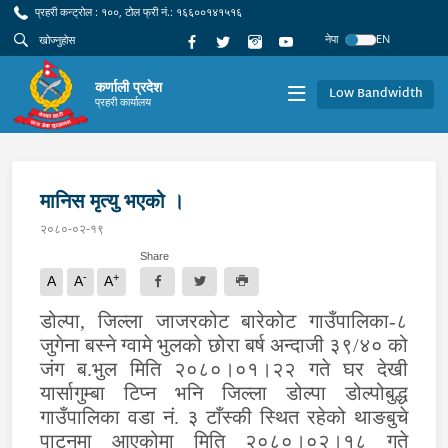
प्रहरी कन्ट्रोल : १००, टोल फ्री नं.: १६६००१४१५१६
नेपा
EN
कर्णाली प्रदेश
Low Bandwidth
प्रहरी कार्यालय
मानिस मृत्यु भएको ।
२०८०-०२-१९
Share
-
+
A
A
A
डोल्पा, जिल्ला जाजरकोट बारेकोट गाउँपालिका-८
जुगेना बस्ने ग्वामे भुलको छोरा बर्ष अन्दाजी ३९/४० को
जंग ब.भुल मिति २०८०।०१।२२ गते घर देखी
यार्सागुम्बा टिप्न भनि जिल्ला डोल्पा डोल्पोबुद्ध
गाउँपालिका वडा नं. ३ टाँस्की स्थित रहेको थाङबुचे
पाटनमा आएकोमा मिति २०८०।०२।१८ गते