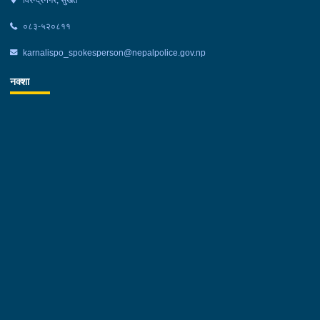
०८३-५२०८११
karnalispo_spokesperson@nepalpolice.gov.np
नक्शा