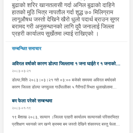
बुढाको शरिर खानतलासी गर्दा अनिल बुढाको दाहिने
हातको मुठि भित्र नापतौल गर्दा शुद्ध ७० मिलिग्राम
लागूऔषध जस्तो देखिने खैरो धुलो पदार्थ ब्राउन सुगर
बरामद गरी अनुसन्धानको लागि दुवै जनालाई जिल्ला
प्रहरी कार्यालय सुर्खेतमा ल्याई राखिएको ।
सम्बन्धित समाचार
अविरल वर्षाको कारण डोल्पा जिल्लामा १ जना घाईते र १ जनाको
२०८३-०३-२१
मृत्यु
डोल्पा,मिति २०८३।०३।२१ गते ०३:०० बजेको समयमा अविरल बर्षादको
कारण जिल्ला डोल्पा जगदुल्ला गाउँपालीका ५ गैरीगाउँ स्थित धुलाखोलामा
हिलोमाटो सहितको बाढी आएको भन्ने खबर प्राप्त हुना साथ प्रहरी चौकी
बम फेला परेको सम्बन्धमा
माझगाउ डोल्पाबाट प्र.स.नि. रघुनाथ पाण्डेको कमाण्डमा ५ जनाको टोली
खटिगई स्थानिय र प्रहरीको सहयोगमा उक्त स्थान बस्ने लाक्षिमाने बि.क.को
२०८३-०१-१९
छोरी बर्ष अन्दाजी ५५/५६ कि आनन्दा बि.क. (अविवाहित, बोल्न नसक्ने)
१९ बैशाख २०८३, सल्यान ।जिल्ला प्रहरी कार्यालय सल्यानको परिसरभित्र
सुतिरहेको अबस्थामा पुरिएको र निज आनन्दी बि.क.लाई उद्धार गरी उपचारको
प्रशिक्षण भवनको जग खन्ने क्रममा बम जस्तो देखिने शंकास्पद बस्तु फेला
लागि स्वास्थ्य चौकी तर्फ लैजाने क्रममा मृत्यु भएको । र उक्त घटना स्थलमा
पारे पश्चात नेपाली सेनाको बम डिटेक्टर तथा डिस्पोजल टोलीलाई बोलाई