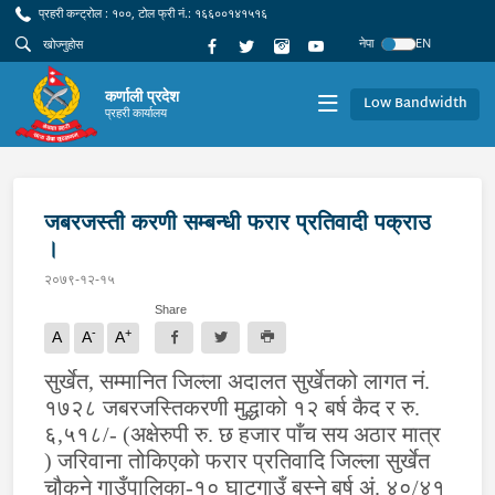
प्रहरी कन्ट्रोल : १००, टोल फ्री नं.: १६६००१४१५१६
नेपा
EN
कर्णाली प्रदेश
Low Bandwidth
प्रहरी कार्यालय
जबरजस्ती करणी सम्बन्धी फरार प्रतिवादी पक्राउ
।
२०७९-१२-१५
Share
-
+
A
A
A
सुर्खेत, सम्मानित जिल्ला अदालत सुर्खेतको लागत नं.
१७२८ जबरजस्तिकरणी मुद्धाको १२ बर्ष कैद र रु.
६
,
५१८/- (अक्षेरुपी रु. छ हजार पाँच सय अठार मात्र
) जरिवाना तोकिएको फरार प्रतिवादि जिल्ला सुर्खेत
चौकुने गाउँपालिका-१० घाटगाउँ बस्ने बर्ष अं. ४०/४१