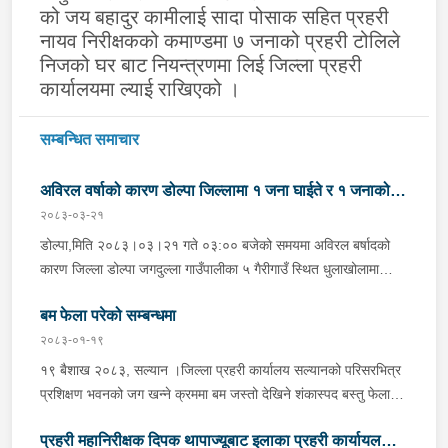
को जय बहादुर कामीलाई सादा पोसाक सहित प्रहरी
नायव निरीक्षकको कमाण्डमा ७ जनाको प्रहरी टोलिले
निजको घर बाट नियन्त्रणमा लिई जिल्ला प्रहरी
कार्यालयमा ल्याई राखिएको ।
सम्बन्धित समाचार
अविरल वर्षाको कारण डोल्पा जिल्लामा १ जना घाईते र १ जनाको
२०८३-०३-२१
मृत्यु
डोल्पा,मिति २०८३।०३।२१ गते ०३:०० बजेको समयमा अविरल बर्षादको
कारण जिल्ला डोल्पा जगदुल्ला गाउँपालीका ५ गैरीगाउँ स्थित धुलाखोलामा
हिलोमाटो सहितको बाढी आएको भन्ने खबर प्राप्त हुना साथ प्रहरी चौकी
बम फेला परेको सम्बन्धमा
माझगाउ डोल्पाबाट प्र.स.नि. रघुनाथ पाण्डेको कमाण्डमा ५ जनाको टोली
खटिगई स्थानिय र प्रहरीको सहयोगमा उक्त स्थान बस्ने लाक्षिमाने बि.क.को
२०८३-०१-१९
छोरी बर्ष अन्दाजी ५५/५६ कि आनन्दा बि.क. (अविवाहित, बोल्न नसक्ने)
१९ बैशाख २०८३, सल्यान ।जिल्ला प्रहरी कार्यालय सल्यानको परिसरभित्र
सुतिरहेको अबस्थामा पुरिएको र निज आनन्दी बि.क.लाई उद्धार गरी उपचारको
प्रशिक्षण भवनको जग खन्ने क्रममा बम जस्तो देखिने शंकास्पद बस्तु फेला
लागि स्वास्थ्य चौकी तर्फ लैजाने क्रममा मृत्यु भएको । र उक्त घटना स्थलमा
पारे पश्चात नेपाली सेनाको बम डिटेक्टर तथा डिस्पोजल टोलीलाई बोलाई
जि.प्र.का. डोल्पाबाट प्र.नि. पदम रावलको कमाण्डमा SOCO सहित ५
प्रहरी महानिरीक्षक दिपक थापाज्यूबाट इलाका प्रहरी कार्यायल
माईन डिटेक्टर मेशिनबाट उक्त स्थान तथा वरपर चेकजाँच गर्दा सकेट बम