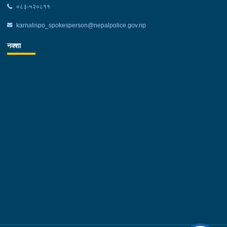
०८३-५२०८११
karnalispo_spokesperson@nepalpolice.gov.np
नक्शा