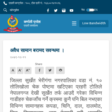
प्रहरी कन्ट्रोल : १००, टोल फ्री नं.: १६६००१४१५१६
नेपा
EN
कर्णाली प्रदेश
Low Bandwidth
प्रहरी कार्यालय
अवैध सामान बरामद सवन्धमा ।
२०७९-१२-११
Share
-
+
A
A
A
जिल्ला सुर्खेत भेरीगंगा नगरपालिका वडा नं. १०
तोलिखोला चेक पोष्टमा खटिएका प्रहरी टोलिले
नेपालगन्ज देखी सुर्खेत तर्फ आउदै गरेका विभिन्न
गाडीहरु चेकजाँच गर्ने क्रममा कुनै पनि बिल नभएका
,
,
,
,
विभिन्न सामानहरू कपडा
चिनि
दाल
दालमोठ