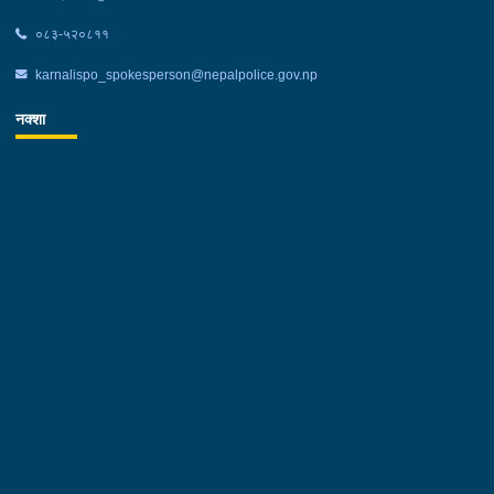
०८३-५२०८११
karnalispo_spokesperson@nepalpolice.gov.np
नक्शा