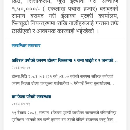
,
,
डिउ
सिसाकलम
जुस ईत्यादी गरी अन्दाजि
,
,
१
५०
०००/- ( एकलाख पचास हजार) बराबरको
सामान बरामद गरी ईलाका प्रहरी कार्यालय,
छिन्चुको नियन्त्रणमा राखि गाडीहरुलाई गन्तब्य तर्फ
छाडीएको र आवश्यक कारवाही भईरहेको ।
सम्बन्धित समाचार
अविरल वर्षाको कारण डोल्पा जिल्लामा १ जना घाईते र १ जनाको
२०८३-०३-२१
मृत्यु
डोल्पा,मिति २०८३।०३।२१ गते ०३:०० बजेको समयमा अविरल बर्षादको
कारण जिल्ला डोल्पा जगदुल्ला गाउँपालीका ५ गैरीगाउँ स्थित धुलाखोलामा
हिलोमाटो सहितको बाढी आएको भन्ने खबर प्राप्त हुना साथ प्रहरी चौकी
बम फेला परेको सम्बन्धमा
माझगाउ डोल्पाबाट प्र.स.नि. रघुनाथ पाण्डेको कमाण्डमा ५ जनाको टोली
खटिगई स्थानिय र प्रहरीको सहयोगमा उक्त स्थान बस्ने लाक्षिमाने बि.क.को
२०८३-०१-१९
छोरी बर्ष अन्दाजी ५५/५६ कि आनन्दा बि.क. (अविवाहित, बोल्न नसक्ने)
१९ बैशाख २०८३, सल्यान ।जिल्ला प्रहरी कार्यालय सल्यानको परिसरभित्र
सुतिरहेको अबस्थामा पुरिएको र निज आनन्दी बि.क.लाई उद्धार गरी उपचारको
प्रशिक्षण भवनको जग खन्ने क्रममा बम जस्तो देखिने शंकास्पद बस्तु फेला
लागि स्वास्थ्य चौकी तर्फ लैजाने क्रममा मृत्यु भएको । र उक्त घटना स्थलमा
पारे पश्चात नेपाली सेनाको बम डिटेक्टर तथा डिस्पोजल टोलीलाई बोलाई