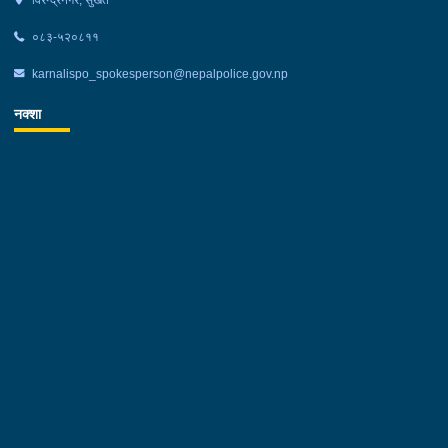
०८३-५२०८११
karnalispo_spokesperson@nepalpolice.gov.np
नक्शा