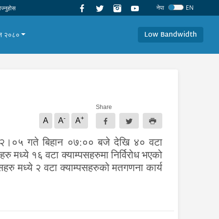
नेपा
EN
Low Bandwidth
यान २०८०
Share
-
+
A
A
A
२०७९।१२।०५ गते बिहान ०७:०० बजे देखि ४० वटा
ु मध्ये १६ वटा क्याम्पसहरुमा निर्विरोध भएको
सहरु मध्ये २ वटा क्याम्पसहरुको मतगणना कार्य