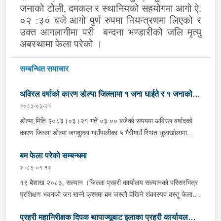
जनाको टोली, दमकल र स्थानियको सहयोगमा आगो ऐ.
०२ :३० बजे आगो पुर्ण रुपमा नियन्त्रणमा लिएको र
उक्त आगलागीमा परी बन्दना भण्डारीको जलि मृत्यु
अबस्थामा फेला परेको ।
सम्बन्धित समाचार
अविरल वर्षाको कारण डोल्पा जिल्लामा १ जना घाईते र १ जनाको
२०८३-०३-२१
मृत्यु
डोल्पा,मिति २०८३।०३।२१ गते ०३:०० बजेको समयमा अविरल बर्षादको
कारण जिल्ला डोल्पा जगदुल्ला गाउँपालीका ५ गैरीगाउँ स्थित धुलाखोलामा
हिलोमाटो सहितको बाढी आएको भन्ने खबर प्राप्त हुना साथ प्रहरी चौकी
बम फेला परेको सम्बन्धमा
माझगाउ डोल्पाबाट प्र.स.नि. रघुनाथ पाण्डेको कमाण्डमा ५ जनाको टोली
खटिगई स्थानिय र प्रहरीको सहयोगमा उक्त स्थान बस्ने लाक्षिमाने बि.क.को
२०८३-०१-१९
छोरी बर्ष अन्दाजी ५५/५६ कि आनन्दा बि.क. (अविवाहित, बोल्न नसक्ने)
१९ बैशाख २०८३, सल्यान ।जिल्ला प्रहरी कार्यालय सल्यानको परिसरभित्र
सुतिरहेको अबस्थामा पुरिएको र निज आनन्दी बि.क.लाई उद्धार गरी उपचारको
प्रशिक्षण भवनको जग खन्ने क्रममा बम जस्तो देखिने शंकास्पद बस्तु फेला
लागि स्वास्थ्य चौकी तर्फ लैजाने क्रममा मृत्यु भएको । र उक्त घटना स्थलमा
पारे पश्चात नेपाली सेनाको बम डिटेक्टर तथा डिस्पोजल टोलीलाई बोलाई
जि.प्र.का. डोल्पाबाट प्र.नि. पदम रावलको कमाण्डमा SOCO सहित ५
प्रहरी महानिरीक्षक दिपक थापाज्यूबाट इलाका प्रहरी कार्यायल
माईन डिटेक्टर मेशिनबाट उक्त स्थान तथा वरपर चेकजाँच गर्दा सकेट बम