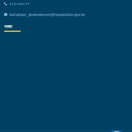
०८३-५२०८११
karnalispo_spokesperson@nepalpolice.gov.np
नक्शा