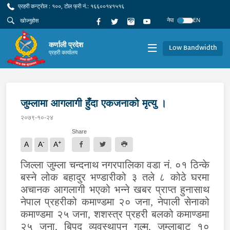
प्रहरी कन्ट्रोल : १००, टोल फ्री नं.: १६६००१४१५१६
नेपा
EN
कर्णाली प्रदेश
Low Bandwidth
प्रहरी कार्यालय
जुम्लामा आगलागी हुँदा एकजनाको मृत्यु ।
२०७९-१०-२४
Share
-
+
A
A
A
जिल्ला जुम्ला चन्दनाथ नगरपालिका वडा नं. ०१ ठिन्के
बस्ने लोक बहादुर भण्डारीको ३ तले ८ कोठे घरमा
अचानक आगलागी भएको भन्ने खबर प्राप्त हुनासाथ
नेपाल प्रहरीको कमाण्डमा २० जना
,
नेपाली सेनाको
कमाण्डमा २५ जना
,
शशस्त्र प्रहरी बलको कमाण्डमा
२५ जना
,
बिपद व्यवस्थापन गुल्म
,
जुम्लाबाट १०