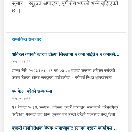
सुनार खुट्टा अपाङ्ग
,
मृगीरोग भएको भन्ने बुझिएको
छ ।
सम्बन्धित समाचार
अविरल वर्षाको कारण डोल्पा जिल्लामा १ जना घाईते र १ जनाको
२०८३-०३-२१
मृत्यु
डोल्पा,मिति २०८३।०३।२१ गते ०३:०० बजेको समयमा अविरल बर्षादको
कारण जिल्ला डोल्पा जगदुल्ला गाउँपालीका ५ गैरीगाउँ स्थित धुलाखोलामा
हिलोमाटो सहितको बाढी आएको भन्ने खबर प्राप्त हुना साथ प्रहरी चौकी
बम फेला परेको सम्बन्धमा
माझगाउ डोल्पाबाट प्र.स.नि. रघुनाथ पाण्डेको कमाण्डमा ५ जनाको टोली
खटिगई स्थानिय र प्रहरीको सहयोगमा उक्त स्थान बस्ने लाक्षिमाने बि.क.को
२०८३-०१-१९
छोरी बर्ष अन्दाजी ५५/५६ कि आनन्दा बि.क. (अविवाहित, बोल्न नसक्ने)
१९ बैशाख २०८३, सल्यान ।जिल्ला प्रहरी कार्यालय सल्यानको परिसरभित्र
सुतिरहेको अबस्थामा पुरिएको र निज आनन्दी बि.क.लाई उद्धार गरी उपचारको
प्रशिक्षण भवनको जग खन्ने क्रममा बम जस्तो देखिने शंकास्पद बस्तु फेला
लागि स्वास्थ्य चौकी तर्फ लैजाने क्रममा मृत्यु भएको । र उक्त घटना स्थलमा
पारे पश्चात नेपाली सेनाको बम डिटेक्टर तथा डिस्पोजल टोलीलाई बोलाई
जि.प्र.का. डोल्पाबाट प्र.नि. पदम रावलको कमाण्डमा SOCO सहित ५
प्रहरी महानिरीक्षक दिपक थापाज्यूबाट इलाका प्रहरी कार्यायल
माईन डिटेक्टर मेशिनबाट उक्त स्थान तथा वरपर चेकजाँच गर्दा सकेट बम