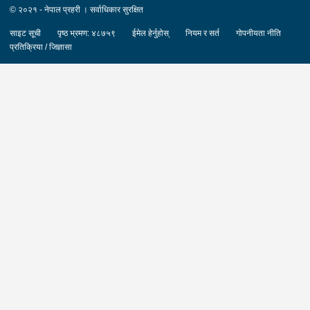
© २०२१ - नेपाल प्रहरी । सर्वाधिकार सुरक्षित
साइट सूची
पृष्ठ भ्रमण: ४८७५९
ईमेल हेर्नुहोस्
नियम र सर्त
गोपनीयता नीति
प्रतिक्रिया / जिज्ञासा