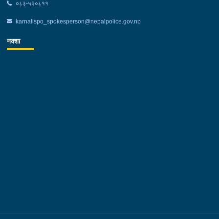
०८३-५२०८११
karnalispo_spokesperson@nepalpolice.gov.np
नक्शा