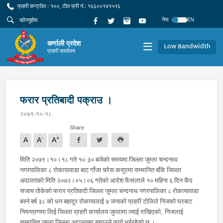
प्रहरी कन्ट्रोल : १००, टोल फ्री नं.: १६६००१४१५१६
नेपा
EN
कर्णाली प्रदेश
Low Bandwidth
प्रहरी कार्यालय
फरार प्रतिबादी पक्राउ ।
२०७९-१०-१८
Share
-
+
A
A
A
मिति २०७९।१०।१८ गते १०:३० बजेको समयमा जिल्ला जुम्ला चन्दनाथ
नगरपालिका ८ रोकायावाडा बाट गाँजा चरेस कसुरमा सम्मानित बाँके जिल्ला
अदालतको मिति २०७२।०५।०६ गतेको आदेश फैसलाले १० महिना ६ दिन कैद
सजाय तोकेको फरार प्रतिवादी जिल्ला जुम्ला चन्दनाथ नगरपालिका ८ रोकायावाडा
बस्ने बर्ष ३८ को धन बहादुर रोकायालाई ४ जनाको प्रहरी टोलिले निजको घरबाट
,
नियन्त्रणमा लिई जिल्ला प्रहरी कार्यालय जुम्लामा ल्याई राखिएको
निजलाई
सम्मानित जुम्ला जिल्ला अदालतमा बुझाउने कार्य भईरहेको छ ।