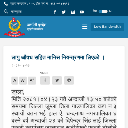
प्रहरी कन्ट्रोल : १००, टोल फ्री नं.: १६६००१४१५१६
नेपा
EN
कर्णाली प्रदेश
Low Bandwidth
प्रहरी कार्यालय
लागु औषध सहित मानिस नियन्त्रणमा लिएको ।
२०८१-०४-२३
Share
-
+
A
A
A
जुम्ला,
मिति २०८१।०४।२३ गते अन्दाजी १३:५० बजेको
समयमा जिल्ला जुम्ला तिला गाउपालिका वडा न.३
स्थायी वतन भई हाल ऐ. चन्दनाथ नगरपालिका-४
बस्ने बर्ष अन्दाजी २३ को दिपेन्द्र सिंह लाई जिल्ला
प्रहरी कार्यालय जुम्लाबाट खटीईएको प्रहरी टोलीले