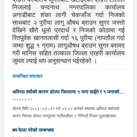
निजलाई चन्दनाथ नगरपालिका कार्यालय
अगाडीबाट शंका लागी चेकजाँज गर्दा निजको
साथबाट २ पुरीया लागु औषध ब्राउन सुगर जस्तो
देखिने खैरो धुलो प्रदार्थ र निजको कोठामा गई
रितपुर्वक खानतलासी गर्दा १६ पुरीया (नापतौल गर्दा
जम्मा शुद्ध १ ग्राम) लागुऔषध ब्राउन सुगर बरामद
गरी मानिस सहित तल्काल जिल्ला प्रहरी कार्यालय
जुम्ला ल्याई थप अनुसन्धान भईरहेको ।
सम्बन्धित समाचार
अविरल वर्षाको कारण डोल्पा जिल्लामा १ जना घाईते र १ जनाको
२०८३-०३-२१
मृत्यु
डोल्पा,मिति २०८३।०३।२१ गते ०३:०० बजेको समयमा अविरल बर्षादको
कारण जिल्ला डोल्पा जगदुल्ला गाउँपालीका ५ गैरीगाउँ स्थित धुलाखोलामा
हिलोमाटो सहितको बाढी आएको भन्ने खबर प्राप्त हुना साथ प्रहरी चौकी
बम फेला परेको सम्बन्धमा
माझगाउ डोल्पाबाट प्र.स.नि. रघुनाथ पाण्डेको कमाण्डमा ५ जनाको टोली