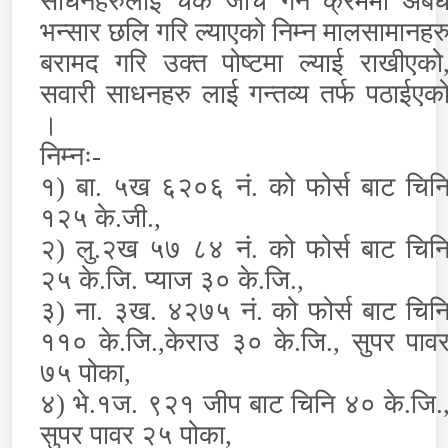
साधनहरुलाई चेक जाँच गर्ने क्रममा अबै
भन्सार छलि गरि ल्याएको निम्न मालसामानहर
बरामद गरि उक्त पोष्टमा ल्याई राखीएको
सवारी साधनहरु लाई गन्तव्य तर्फ पठाईएक
।
निम्नः-
१) बा. ५ख ६२०६ नं. को फोर्स बाट चिन
१२५ के.जी.,
२) लु.२ख ५७ ८४ नं. को फोर्स बाट चिन
२५ के.जि. प्याज ३० के.जि.,
३) ना. ३ख. ४२७५ नं. को फोर्स बाट चिन
११० के.जि.
,
केराउ ३० के.जि.
,
सुपर पाव
७५ पोका,
४) भे.१ज. ९२१ जीप बाट चिनि ४० के.जि.
सुपर पावर २५ पोका,