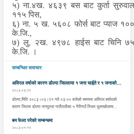
५) ना.४ख. ४६३९ बस बाट कुर्ता सुरुवा
११५ पिस,
६) ना. ५ ख. ५६०८ फोर्स बाट प्याज १०
के.जि.,
७) लु. २ख. ४९७८ हाईस बाट चिनि ७
के.जि. ।
सम्बन्धित समाचार
अविरल वर्षाको कारण डोल्पा जिल्लामा १ जना घाईते र १ जनाको
२०८३-०३-२१
मृत्यु
डोल्पा,मिति २०८३।०३।२१ गते ०३:०० बजेको समयमा अविरल बर्षादको
कारण जिल्ला डोल्पा जगदुल्ला गाउँपालीका ५ गैरीगाउँ स्थित धुलाखोलामा
हिलोमाटो सहितको बाढी आएको भन्ने खबर प्राप्त हुना साथ प्रहरी चौकी
बम फेला परेको सम्बन्धमा
माझगाउ डोल्पाबाट प्र.स.नि. रघुनाथ पाण्डेको कमाण्डमा ५ जनाको टोली
खटिगई स्थानिय र प्रहरीको सहयोगमा उक्त स्थान बस्ने लाक्षिमाने बि.क.को
२०८३-०१-१९