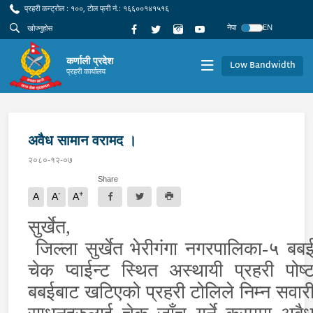
प्रहरी कन्ट्रोल : १००, टोल फ्री नं.: १६६००१४१५१६
नेपा
EN
कर्णाली प्रदेश
Low Bandwidth
प्रहरी कार्यालय
अवैध सामान वरामद ।
२०८०-१२-०७
Share
-
+
A
A
A
सुर्खेत,
जिल्ला सुर्खेत भेरीगंगा नगरपालिका-५ बब
चेक प्वाईन्ट स्थित अस्थायी प्रहरी पोष्
बबईबाट खटिएको प्रहरी टोलिले निम्न सवार