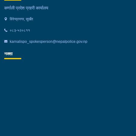
कर्णाली प्रदेश प्रहरी कार्यालय
विरेन्द्रनगर, सुर्खेत
०८३-५२०८११
karnalispo_spokesperson@nepalpolice.gov.np
नक्शा