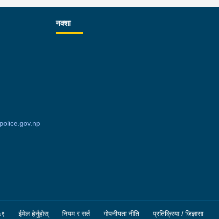
नक्शा
olice.gov.np
५९
ईमेल हेर्नुहोस्
नियम र सर्त
गोपनीयता नीति
प्रतिक्रिया / जिज्ञासा