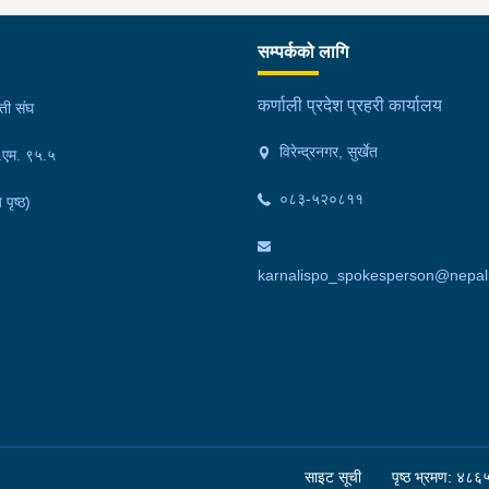
सम्पर्कको लागि
कर्णाली प्रदेश प्रहरी कार्यालय
मती संघ
विरेन्द्रनगर, सुर्खेत
फ.एम. ९५.५
०८३-५२०८११
 पृष्ठ)
karnalispo_spokesperson@nepalp
साइट सूची
पृष्ठ भ्रमण: ४८६