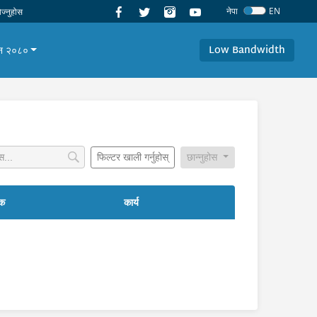
नेपा
EN
Low Bandwidth
यान २०८०
फिल्टर खाली गर्नुहोस्
छान्नुहोस
षक
कार्य