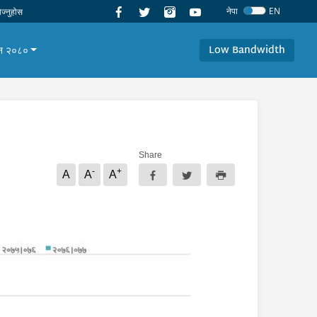
नेपा
EN
Low Bandwidth
यान २०८०
Share
-
+
A
A
A