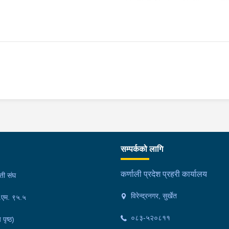
सम्पर्कको लागि
कर्णाली प्रदेश प्रहरी कार्यालय
मती संघ
विरेन्द्रनगर, सुर्खेत
फ.एम. ९५.५
०८३-५२०८११
 पृष्ठ)