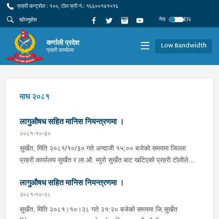
प्रहरी कन्ट्रोल : १००, टोल फ्री नं.: १६६००१४१५१६
नेपा
EN
कर्णाली प्रदेश
Low Bandwidth
प्रहरी कार्यालय
माघ २०८१
लागुऔषध सहित मानिस नियन्त्रणमा ।
२०८१-१०-३०
सुर्खेत, मिति २०८१/१०/३० गते अन्दाजी १५;०० बजेको समयमा जिल्ला
प्रहरी कार्यालय सुर्खेत र ला.औ. ब्युरो सुर्खेत बाट खटिएको प्रहरी टोलीले
जिल्ला सुर्खेत वीरेन्द्रनगर न.पा.१२ नेवारे बस्ने बर्ष ३७ को हिमालय
लागुऔषध सहित मानिस नियन्त्रणमा ।
सापकोटाको आफ्नै घरमा निजको साथबाट ब्राउन सुगर जस्तो देखिने खैरो
धुलो पदार्थ ७ पुडिया (नापतौल गर्दा शुद्ध तौल २ ग्राम ५५० मिलिग्राम) र
२०८१-१०-२८
ऐ.१८;०० बजेको समयमा ऐ. बस्ने बर्ष ३२ को शुबाष भट्टको साथबाट ब्राउन
सुर्खेत, मिति २०८१।१०।२८ गते २१:२० बजेको समयमा जि.सुर्खेत
सुगर जस्तो देखिने खैरो धुलो पदार्थ २ पुडिया (नापतौल गर्दा शुद्ध तौल ८५०