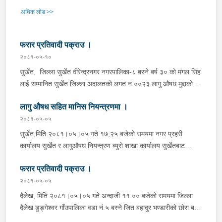
अधिक लोड >>
फरार प्रतिवादी पक्राउ ।
२०८१-०५-१०
सुर्खेत, जिल्ला सुर्खेत वीरेन्द्रनगर नगरपालिका-८ बस्ने बर्ष ३० को मंगल सिंह
लाई सम्मानित सुर्खेत जिल्ला अदालतको लगत नं.००२३ लागु औषध मुद्दाको १
बर्ष ६ महिना कैद र रु.५००० ( अक्षेरूपि रू पाचँ हजार) जरिवाना तोकेको
लागु औषध सहित मानिस नियन्त्रणमा ।
फरार प्रतिवादी लाई जिल्ला प्रहरी कार्यालय सुर्खेतबाट खटिएको प्रहरी टोली
र लागूऔषध नियन्त्रण ब्युरो शाखा कार्यालय सुर्खेतबाट खटिएको प्रहरी
२०८१-०५-०५
टोलिले पक्राउ गरी सम्मानित सुर्खेत जिल्ला अदालतमा पेश गर्ने कार्य भईरहेको
सुर्खेत,मिति २०८१।०५।०५ गते १७;२५ बजेको समयमा नगर प्रहरी
।
कार्यालय सुर्खेत र लागुऔषध नियन्त्रण ब्युरो शाखा कार्यालय सुर्खेतबाट
खटिएको संयुक्त प्रहरी टोलिले जिल्ला दैलेख भैरवी गाउपालिका-१ स्थायि घर
फरार प्रतिवादी पक्राउ ।
भई हाल जिल्ला सुर्खेत बिरेन्द्रनगर नगरपलिका-१० बसपार्क स्थित संगिता
खाजाघर संचालन गर्दै आएकी बर्ष ३९ की संगिता कार्कीलाई चेक जाँच गर्ने
२०८१-०५-०५
क्रममा निजको साथबाट १० पुडिया (नाप तौल गर्दा शुद्ध २५० मिलिग्राम )
दैलेख, मिति २०८१।०५।०५ गते अन्दाजी ११:०० बजेको समयमा जिल्ला
ला.औ.ब्राउन सुगर जस्तो देखिने धुलो पदार्थ सहित निजलाई नियन्त्रणमा लिई
दैलेख डुङ्गेश्वर गाँउपालिका वडा नं.५ बस्ने जित बहादुर भण्डारीको छोरा बर्ष
आवश्यकक अनुसन्धान भईरहेको ।
४३ को घन श्याम भण्डी गोपनियता भंग तथा भ्रष्टाचार मुद्दाको फरार प्रतिबादी