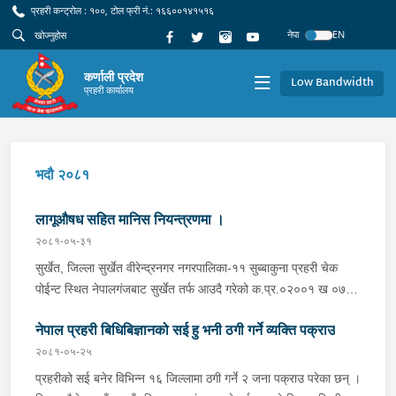
प्रहरी कन्ट्रोल : १००, टोल फ्री नं.: १६६००१४१५१६
नेपा
EN
कर्णाली प्रदेश
Low Bandwidth
प्रहरी कार्यालय
भदौ २०८१
लागूऔषध सहित मानिस नियन्त्रणमा ।
२०८१-०५-३१
सुर्खेत, जिल्ला सुर्खेत वीरेन्द्रनगर नगरपालिका-११ सुब्बाकुना प्रहरी चेक
पोईन्ट स्थित नेपालगंजबाट सुर्खेत तर्फ आउदै गरेको क.प्र.०२००१ ख ०७६९
न. को फोर्स गाडीलाई प्रहरी चौकी सुब्बाकुनाबाट खटिएको र लागूऔषध
नेपाल प्रहरी बिधिबिज्ञानको सई हु भनी ठगी गर्ने व्यक्ति पक्राउ
नियन्त्रण ब्युरो शाखा कार्यालय सुर्खेतबाट खटिएको संयुक्त प्रहरी टोलिले
चेक जाँच गर्दा उक्त गाडीमा सवार ऐ.ऐ.९ बस्ने बर्ष २७ को पदम ब.शाहीलाई
२०८१-०५-२५
चेकजाँच गर्दा निजले बोकेको ब्यागमा लुकाई छिपाई राखेको (नाप तौल गर्दा ७
प्रहरीको सई बनेर विभिन्न १६ जिल्लामा ठगी गर्ने २ जना पक्राउ परेका छन् ।
ग्राम ७१० मिलि ग्राम रहेको ) लागूऔषध ब्राउन सुगर जस्तो देखिने खैरो धुलो